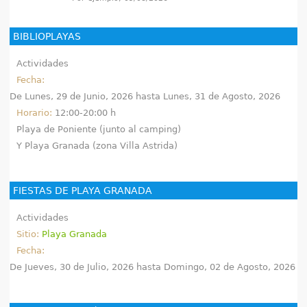
c
e
h
BIBLIOPLAYAS
n
a
Actividades
t
Fecha:
De
Lunes, 29 de Junio, 2026
hasta
Lunes, 31 de Agosto, 2026
r
Horario:
12:00-20:00 h
a
Playa de Poniente (junto al camping)
Y Playa Granada (zona Villa Astrida)
u
s
FIESTAS DE PLAYA GRANADA
t
Actividades
e
Sitio:
Playa Granada
Fecha:
d
De
Jueves, 30 de Julio, 2026
hasta
Domingo, 02 de Agosto, 2026
a