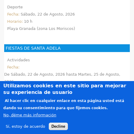
Deporte
Fecha:
Sábado, 22 de Agosto, 2026
Horario:
10 h
Playa Granada (zona Los Moriscos)
FIESTAS DE SANTA ADELA
Actividades
Fecha:
De
Sábado, 22 de Agosto, 2026
hasta
Martes, 25 de Agosto,
2026
Utilizamos cookies en este sitio para mejorar
su experiencia de usuario
ALÉGRATE EL VERANO: CONCIERTO 35º ANIVERSARIO DE MELAZA
Al hacer clic en cualquier enlace en esta página usted está
dando su consentimiento para que fijemos cookies.
Conciertos
No, déme más información
Fecha:
Sábado, 22 de Agosto, 2026
Sí, estoy de acuerdo
Decline
Horario:
21:30 h