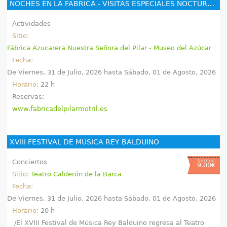
NOCHES EN LA FÁBRICA - VISITAS ESPECIALES NOCTURNAS - MUSEO INDUSTRIAL FÁBRICA DEL PILAR
q
u
Actividades
Sitio:
í
Fábrica Azucarera Nuestra Señora del Pilar - Museo del Azúcar
Fecha:
De
Viernes, 31 de Julio, 2026
hasta
Sábado, 01 de Agosto, 2026
Horario:
22 h
Reservas:
www.fabricadelpilarmotril.es
XVIII FESTIVAL DE MÚSICA REY BALDUINO
Conciertos
Normal:
9.00€
Sitio:
Teatro Calderón de la Barca
Fecha:
De
Viernes, 31 de Julio, 2026
hasta
Sábado, 01 de Agosto, 2026
Horario:
20 h
/El XVIII Festival de Música Rey Balduino regresa al Teatro