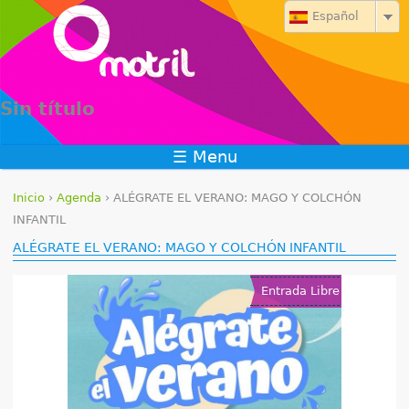
Jump to navigation
Español
Sin título
☰ Menu
Inicio
›
Agenda
›
ALÉGRATE EL VERANO: MAGO Y COLCHÓN
S
INFANTIL
ALÉGRATE EL VERANO: MAGO Y COLCHÓN INFANTIL
e
e
Entrada Libre
n
c
u