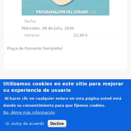
e
n
Fecha:
Miércoles, 08 de Julio, 2026
t
Horario:
21:30 h
r
Playa de Poniente (templete)
a
u
s
Utilizamos cookies en este sitio para mejorar
t
Créditos
su experiencia de usuario
Teléfonos de interés
e
Al hacer clic en cualquier enlace en esta página usted está
Política de privacidad
dando su consentimiento para que fijemos cookies.
d
Aviso legal
No, déme más información
Copyright © 2015-2026. Todos los derechos reservados. Diseñado por
Alzago
(link is e
.
a
Sí, estoy de acuerdo
Decline