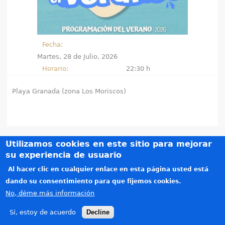
e
n
Fecha:
t
Martes, 28 de Julio, 2026
Horario:
22:30 h
r
Playa Granada (zona Los Moriscos)
a
u
s
Utilizamos cookies en este sitio para mejorar
t
su experiencia de usuario
Créditos
e
Al hacer clic en cualquier enlace en esta página usted está
Teléfonos de interés
dando su consentimiento para que fijemos cookies.
Política de privacidad
d
No, déme más información
Aviso legal
a
Copyright © 2015-2026. Todos los derechos reservados. Diseñado por
Alzago
(link is e
.
Sí, estoy de acuerdo
Decline