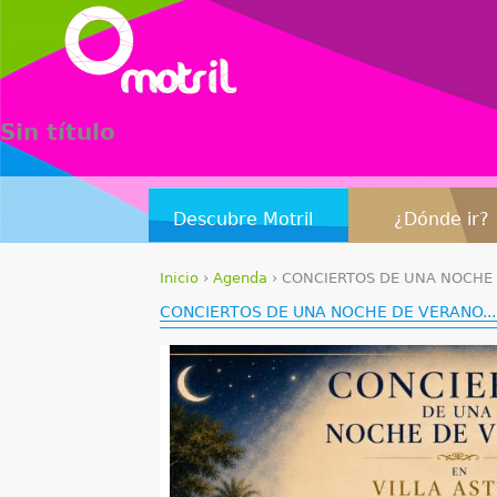
Sin título
Descubre Motril
¿Dónde ir?
Inicio
›
Agenda
›
CONCIERTOS DE UNA NOCHE D
S
CONCIERTOS DE UNA NOCHE DE VERANO...
e
e
n
c