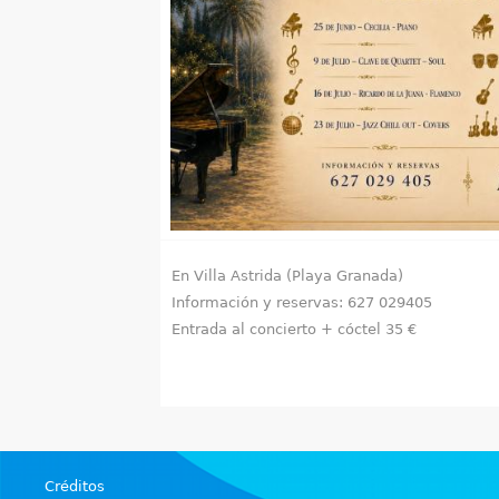
u
e
n
t
r
a
En Villa Astrida (Playa Granada)
u
Información y reservas: 627 029405
s
Entrada al concierto + cóctel 35 €
t
e
d
Créditos