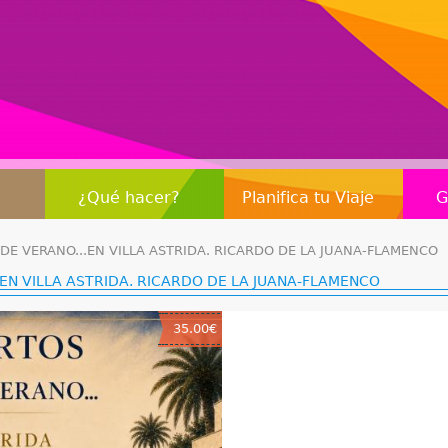
Jump to navigation
¿Qué hacer?
Planifica tu Viaje
G
E VERANO...EN VILLA ASTRIDA. RICARDO DE LA JUANA-FLAMENCO
EN VILLA ASTRIDA. RICARDO DE LA JUANA-FLAMENCO
35.00€