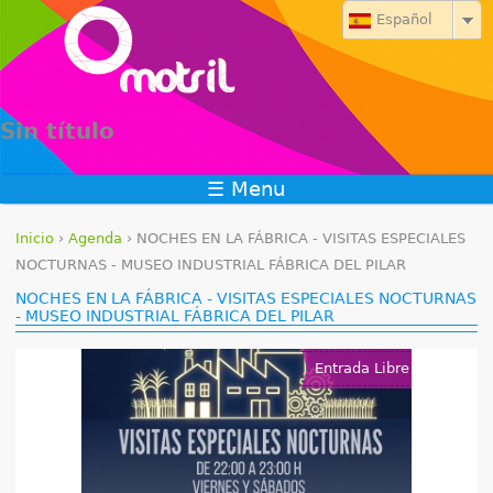
Jump to navigation
Español
Sin título
☰ Menu
Inicio
›
Agenda
›
NOCHES EN LA FÁBRICA - VISITAS ESPECIALES
S
NOCTURNAS - MUSEO INDUSTRIAL FÁBRICA DEL PILAR
NOCHES EN LA FÁBRICA - VISITAS ESPECIALES NOCTURNAS
e
- MUSEO INDUSTRIAL FÁBRICA DEL PILAR
e
Entrada Libre
n
c
u