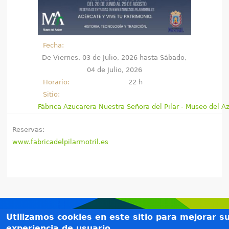
e
n
Fecha:
t
De
Viernes, 03 de Julio, 2026
hasta
Sábado,
04 de Julio, 2026
r
Horario:
22 h
a
Sitio:
Fábrica Azucarera Nuestra Señora del Pilar - Museo del A
u
Reservas:
s
www.fabricadelpilarmotril.es
t
e
d
a
Créditos
Utilizamos cookies en este sitio para mejorar s
Teléfonos de interés
experiencia de usuario