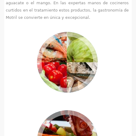
aguacate o el mango. En las expertas manos de cocineros
e
curtidos en el tratamiento estos productos, la gastronomía de
Motril se convierte en única y excepcional.
n
t
r
a
u
s
t
e
d
a