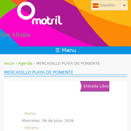
Jump to navigation
Español
Sin título
☰ Menu
Inicio
›
Agenda
›
MERCADILLO PLAYA DE PONIENTE
S
MERCADILLO PLAYA DE PONIENTE
e
Entrada Libre
e
n
Fecha:
c
Miércoles, 08 de Julio, 2026
u
Horario: