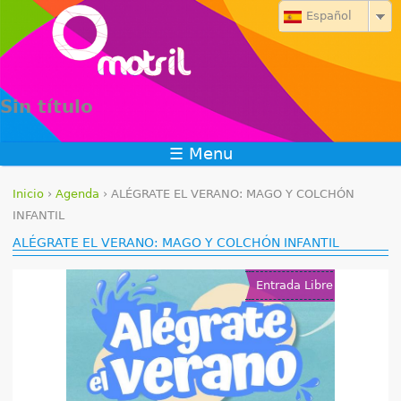
Jump to navigation
Español
Sin título
☰ Menu
Inicio
›
Agenda
›
ALÉGRATE EL VERANO: MAGO Y COLCHÓN
S
INFANTIL
ALÉGRATE EL VERANO: MAGO Y COLCHÓN INFANTIL
e
e
Entrada Libre
n
c
u