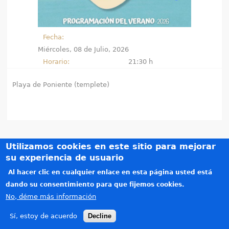
e
n
Fecha:
Miércoles, 08 de Julio, 2026
t
Horario:
21:30 h
r
Playa de Poniente (templete)
a
u
s
Utilizamos cookies en este sitio para mejorar
t
Créditos
su experiencia de usuario
Teléfonos de interés
e
Al hacer clic en cualquier enlace en esta página usted está
Política de privacidad
dando su consentimiento para que fijemos cookies.
d
Aviso legal
No, déme más información
Copyright © 2015-2026. Todos los derechos reservados. Diseñado por
Alzago
(link is e
.
a
Sí, estoy de acuerdo
Decline