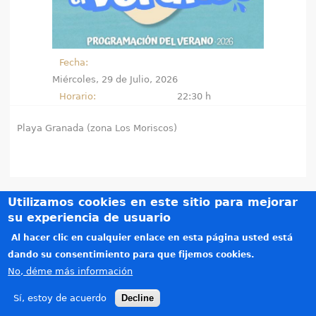
e
n
Fecha:
t
Miércoles, 29 de Julio, 2026
Horario:
22:30 h
r
Playa Granada (zona Los Moriscos)
a
u
s
Utilizamos cookies en este sitio para mejorar
t
su experiencia de usuario
Créditos
e
Al hacer clic en cualquier enlace en esta página usted está
Teléfonos de interés
dando su consentimiento para que fijemos cookies.
Política de privacidad
d
No, déme más información
Aviso legal
a
Copyright © 2015-2026. Todos los derechos reservados. Diseñado por
Alzago
(link is e
.
Sí, estoy de acuerdo
Decline