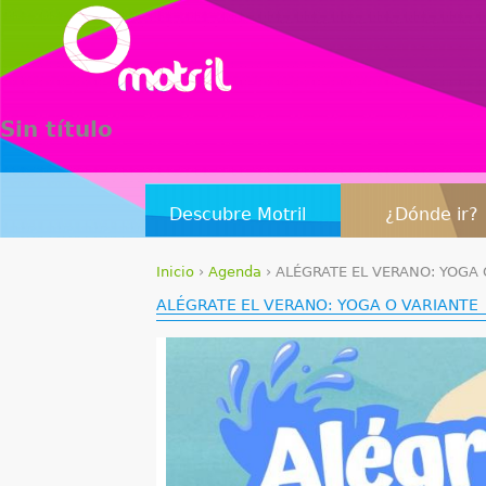
Sin título
Descubre Motril
¿Dónde ir?
Inicio
›
Agenda
›
ALÉGRATE EL VERANO: YOGA 
S
ALÉGRATE EL VERANO: YOGA O VARIANTE
e
e
n
c