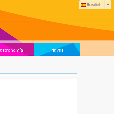
Español
astronomía
Playas