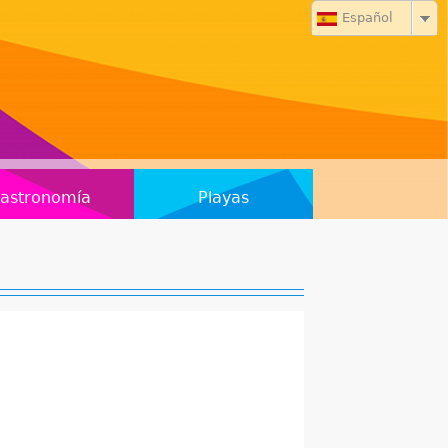
Español
astronomía
Playas