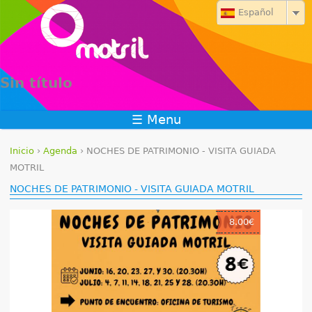
Jump to navigation
Español
Sin título
☰ Menu
Inicio
›
Agenda
›
NOCHES DE PATRIMONIO - VISITA GUIADA
S
MOTRIL
NOCHES DE PATRIMONIO - VISITA GUIADA MOTRIL
e
e
8.00€
n
c
u