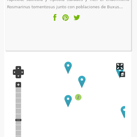
Rosmarinus tomentosus junto con poblaciones de Buxus...
2
2