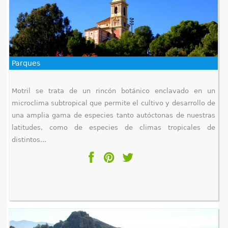
Parques
Motril se trata de un rincón botánico enclavado en un
microclima subtropical que permite el cultivo y desarrollo de
una amplia gama de especies tanto autóctonas de nuestras
latitudes, como de especies de climas tropicales de
distintos...