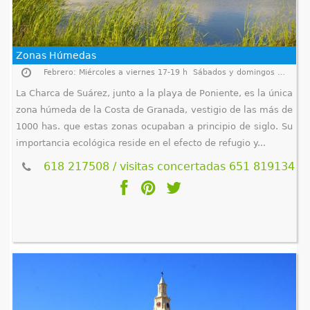
q
u
Zonas Húmedas
í
Febrero: Miércoles a viernes 17-19 h Sábados y domingos 9-13 y 17-19 h Periodo reproductivo 1 de marzo al 31 de mayo, sólo abierta para visitas guiadas previa inscripción telefónica o por email (651 819134 (9-14 h) / ch
La Charca de Suárez, junto a la playa de Poniente, es la única
zona húmeda de la Costa de Granada, vestigio de las más de
1000 has. que estas zonas ocupaban a principio de siglo. Su
importancia ecológica reside en el efecto de refugio y...
618 217508 / visitas concertadas 651 819134