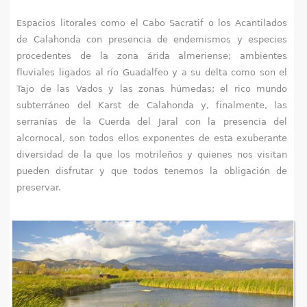
e
Espacios litorales como el Cabo Sacratif o los Acantilados
de Calahonda con presencia de endemismos y especies
n
procedentes de la zona árida almeriense; ambientes
t
fluviales ligados al río Guadalfeo y a su delta como son el
Tajo de las Vados y las zonas húmedas; el rico mundo
r
subterráneo del Karst de Calahonda y, finalmente, las
serranías de la Cuerda del Jaral con la presencia del
a
alcornocal, son todos ellos exponentes de esta exuberante
u
diversidad de la que los motrileños y quienes nos visitan
pueden disfrutar y que todos tenemos la obligación de
s
preservar.
t
e
d
a