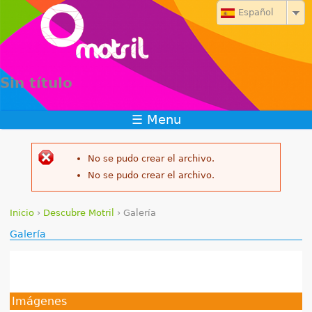
Jump to navigation
Español
Sin título
☰ Menu
No se pudo crear el archivo.
Mensaje
No se pudo crear el archivo.
de
Inicio
›
Descubre Motril
›
Galería
error
S
Galería
e
e
Imágenes