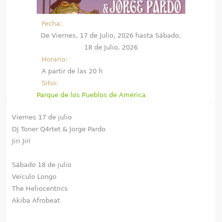
e
Fecha:
n
De
Viernes, 17 de Julio, 2026
hasta
Sábado,
18 de Julio, 2026
t
Horario:
r
A partir de las 20 h
Sitio:
a
Parque de los Pueblos de América
u
Viernes 17 de julio
s
DJ Toner Q4rtet & Jorge Pardo
Jiri Jiri
t
Sábado 18 de julio
e
Veículo Longo
d
The Heliocentrics
Akiba Afrobeat
a