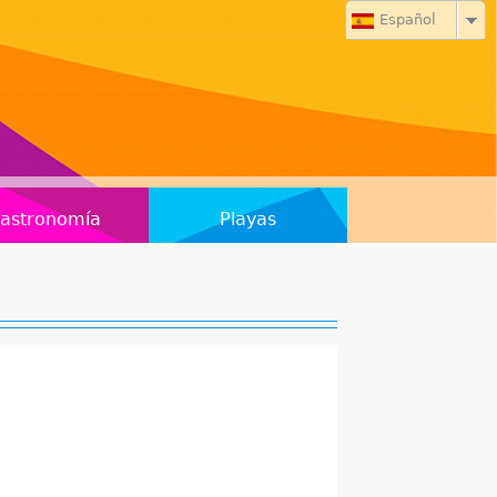
Español
astronomía
Playas