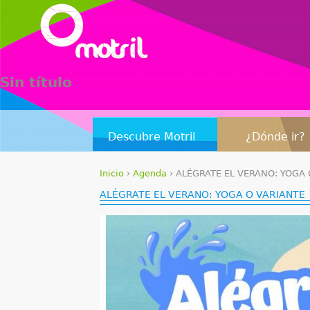
Sin título
Descubre Motril
¿Dónde ir?
Inicio
›
Agenda
›
ALÉGRATE EL VERANO: YOGA 
S
ALÉGRATE EL VERANO: YOGA O VARIANTE
e
e
n
c