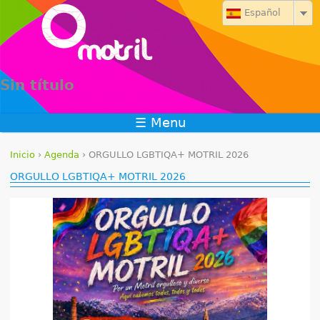
Jump to navigation
Español
Sin título
☰ Menu
Inicio
›
Agenda
›
ORGULLO LGBTIQA+ MOTRIL 2026
S
ORGULLO LGBTIQA+ MOTRIL 2026
e
e
n
c
u