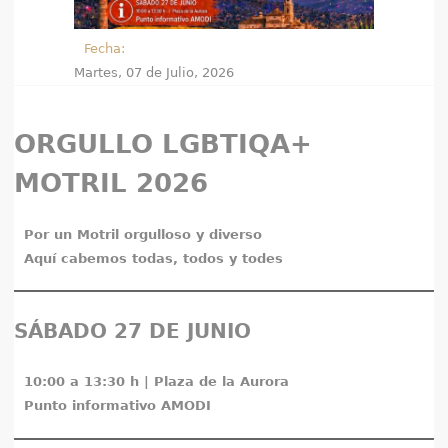
e
Fecha:
n
Martes, 07 de Julio, 2026
t
ORGULLO LGBTIQA+
r
MOTRIL 2026
a
u
Por un Motril orgulloso y diverso
Aquí cabemos todas, todos y todes
s
t
SÁBADO 27 DE JUNIO
e
d
10:00 a 13:30 h | Plaza de la Aurora
Punto informativo AMODI
a