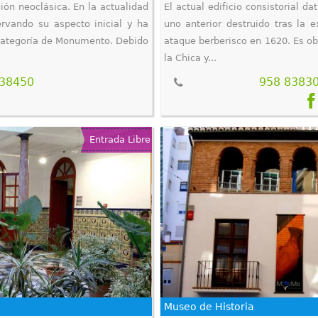
ión neoclásica. En la actualidad
El actual edificio consistorial d
ervando su aspecto inicial y ha
uno anterior destruido tras la 
 categoría de Monumento. Debido
ataque berberisco en 1620. Es ob
la Chica y...
838450
958 83830
Entrada Libre
Museo de Historia