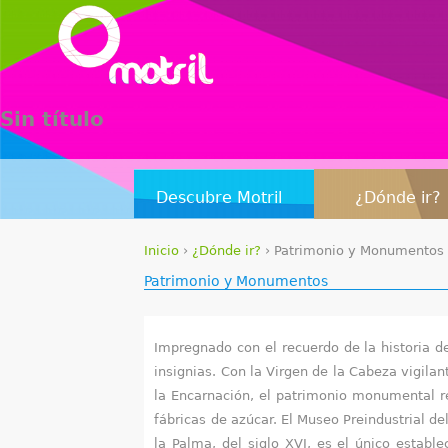
Sin título
Descubre Motril
¿Dónde ir?
Inicio
›
¿Dónde ir?
›
Patrimonio y Monumentos
S
Patrimonio y Monumentos
e
Impregnado con el recuerdo de la historia d
e
insignias. Con la Virgen de la Cabeza vigila
n
la Encarnación, el patrimonio monumental re
fábricas de azúcar. El Museo Preindustrial de
c
la Palma, del siglo XVI, es el único establ