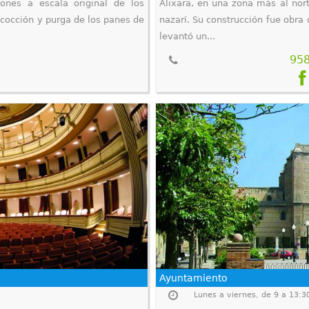
iones a escala original de los
Alixara, en una zona más al nort
 cocción y purga de los panes de
nazarí. Su construcción fue obra
levantó un...
95
Ayuntamiento
Lunes a viernes, de 9 a 13:3