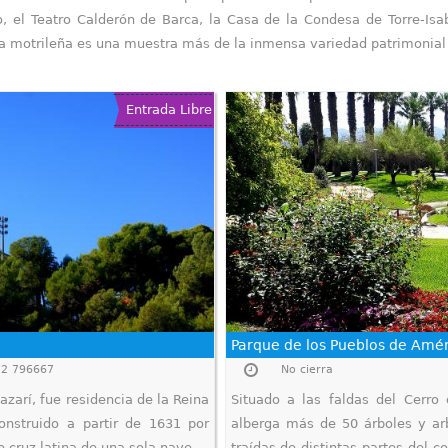
o, el Teatro Calderón de Barca, la Casa de la Condesa de Torre-Is
a motrileña es una muestra más de la inmensa variedad patrimonial 
Entrada Libre
Parque de los Pueblos de Amé
672 796667
No cierra
azarí, fue residencia de la Reina
Situado a las faldas del Cerro 
onstruido a partir de 1631 por
alberga más de 50 árboles y arb
e cruz latina de una sola nave...
traídas de distintas partes del 