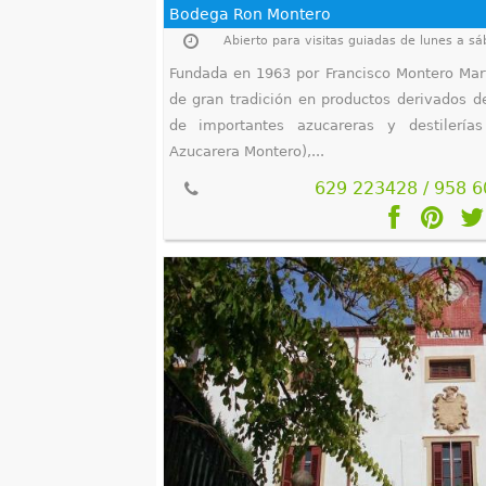
Bodega Ron Montero
Fundada en 1963 por Francisco Montero Mart
de gran tradición en productos derivados de
de importantes azucareras y destilería
Azucarera Montero),...
629 223428 / 958 