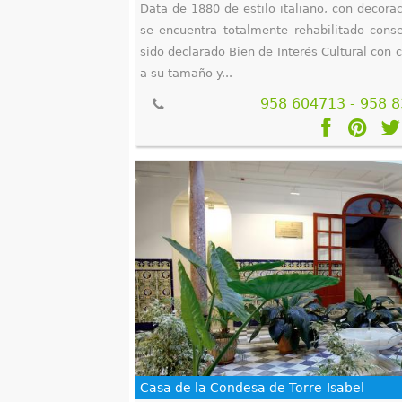
Data de 1880 de estilo italiano, con decorac
se encuentra totalmente rehabilitado cons
sido declarado Bien de Interés Cultural con
a su tamaño y...
958 604713 - 958 
Casa de la Condesa de Torre-Isabel