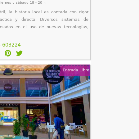
iernes y sábado 18 - 20 h
il, la historia local es contada con rigor
áctica y directa. Diversos sistemas de
asados en el uso de nuevas tecnologías,
8 603224
Entrada Libre