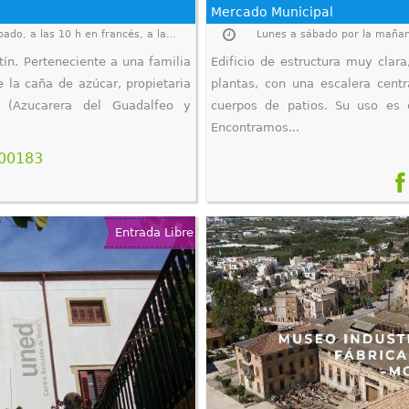
Mercado Municipal
Abierto para visitas guiadas de lunes a sábado, a las 10 h en francés, a las 12 h en español y a las 13 h en inglés. 629 223428 / 958 600183.
Lunes a sábado por la maña
ín. Perteneciente a una familia
Edificio de estructura muy clara
 la caña de azúcar, propietaria
plantas, con una escalera centr
s (Azucarera del Guadalfeo y
cuerpos de patios. Su uso es 
Encontramos...
600183
Entrada Libre