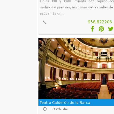
siglos XIII y XVIII. Cuenta con reproducc
molinos y prensas, así como de las salas de
azúcar. Es un...
958 822206
Teatro Calderón de la Barca
Previa cita