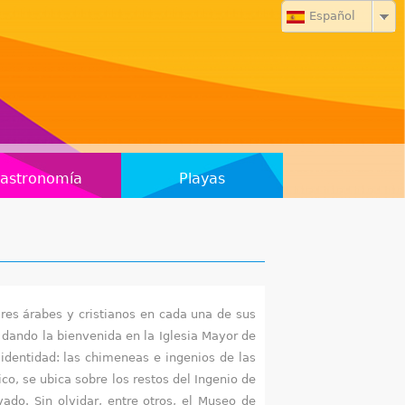
Español
astronomía
Playas
res árabes y cristianos en cada una de sus
 dando la bienvenida en la Iglesia Mayor de
 identidad: las chimeneas e ingenios de las
co, se ubica sobre los restos del Ingenio de
ado. Sin olvidar, entre otros, el Museo de