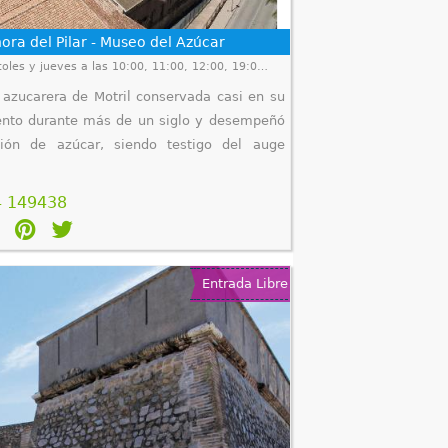
ora del Pilar - Museo del Azúcar
Visitas guiadas martes, miércoles y jueves a las 10:00, 11:00, 12:00, 19:00 y 20:00 h.Viernes y sábados a las 10:00, 11:00, 12:00, 20:00 y 21:00 hDomingos 10:00, 11:00 y 12:00 h.
 azucarera de Motril conservada casi en su
iento durante más de un siglo y desempeñó
ión de azúcar, siendo testigo del auge
4 149438
Entrada Libre