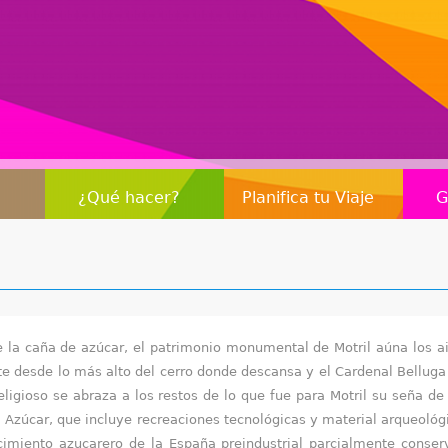
Jump to navigation
¿Qué hacer?
Planifica tu Viaje
G
e la caña de azúcar, el patrimonio monumental de Motril aúna los ai
nte desde lo más alto del cerro donde descansa y el Cardenal Belluga
ligioso se abraza a los restos de lo que fue para Motril su seña de
l Azúcar, que incluye recreaciones tecnológicas y material arqueológi
ecimiento azucarero de la España preindustrial parcialmente conserv