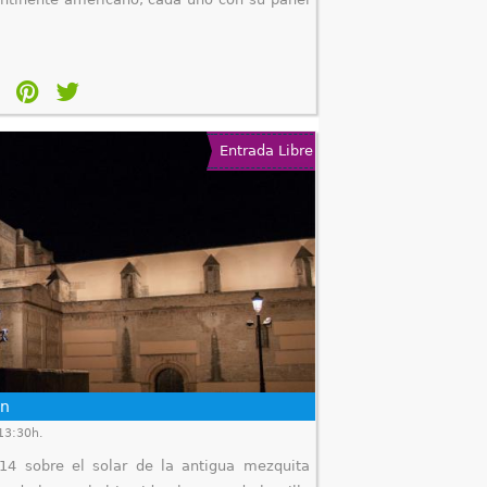
Entrada Libre
ón
13:30h.
14 sobre el solar de la antigua mezquita