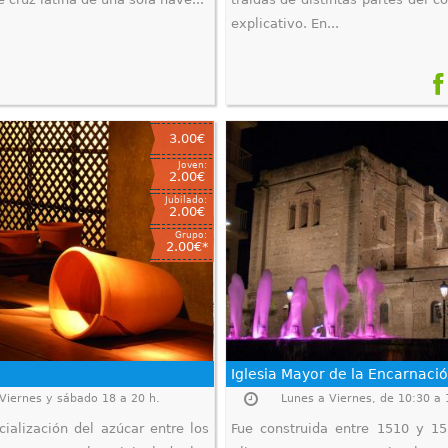
explicativo. En...
3.00€
Joven:
2.00€
Jubilado:
2.00€
Grupo:
2.00€*
Iglesia Mayor de la Encarnaci
 Viernes y sábado 18 a 20 h.
Lunes a Viernes, de 10:30 a 
ialización del azúcar entre los
Fue construida entre 1510 y 15