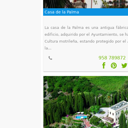
Casa de la Palma
La casa de la Palma es una antigua fábrica
edificio, adquirido por el Ayuntamiento, se h
Cultura motrileña, estando protegido por el
la...
958 789872