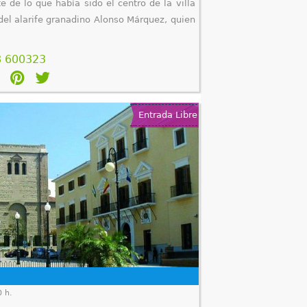
e de lo que había sido el centro de la villa
 del alarife granadino Alonso Márquez, quien
8 600323
Entrada Libre
0 h.