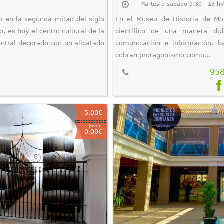
.
Martes a sábado 9:30 - 13 hV
do en la segunda mitad del siglo
En el Museo de Historia de Motr
, es hoy el centro cultural de la
científico de una manera did
ntral decorado con un alicatado
comunicación e información, b
cobran protagonismo como...
95
5.00€
Joven:
0.00€