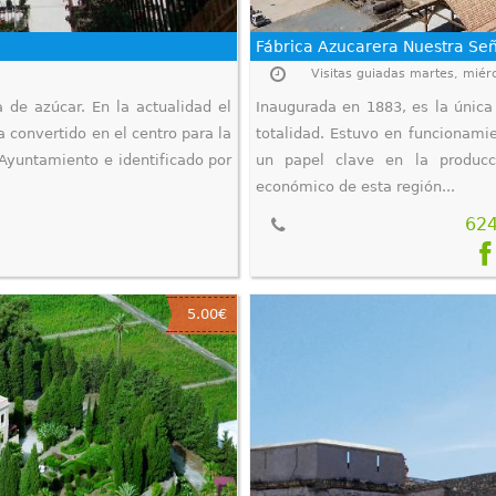
Fábrica Azucarera Nuestra Señ
 de azúcar. En la actualidad el
Inaugurada en 1883, es la única
a convertido en el centro para la
totalidad. Estuvo en funcionam
 Ayuntamiento e identificado por
un papel clave en la producc
económico de esta región...
62
5.00€