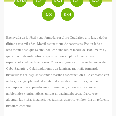
Nazaríes
S.XVI
S.XVII
S.XVIII
S.XIX
e
S.XX
S.XXI
n
t
r
Enclavada en la fértil vega formada por el río Guadalfeo a lo largo de los
últimos seis mil años, Motril es una tierra de contrastes. Por un lado el
a
arco montañoso que la circunda con una altura media de 1000 metros y
que a modo de anfiteatro nos permite contemplar el maravilloso
u
espectáculo del cambiante mar. Y por otro, ese mar, que en las zonas del
s
Cabo Sacratif y Calahonda rompe en la misma montaña formando
maravillosas calas y unos fondos marinos espectaculares. En contacto con
t
ambas, la vega, plantada durante mil años de cañas dulces, haciendo
incomprensible el pasado sin su presencia y cuyas implicaciones
e
ambientales y paisajísticas, unidas al patrimonio tecnológico que
d
albergan las viejas instalaciones fabriles, constituyen hoy día un referente
histórico esencial.
a