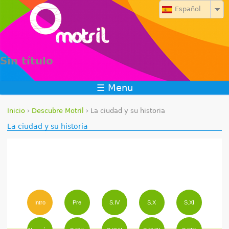
Jump to navigation
Español
Sin título
☰ Menu
Inicio
›
Descubre Motril
›
La ciudad y su historia
S
La ciudad y su historia
e
e
n
c
Intro
Pre
S.IV
S.X
S.XI
u