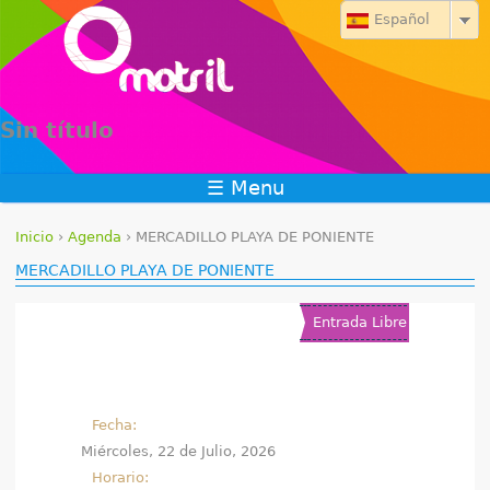
Jump to navigation
Español
Sin título
☰ Menu
Inicio
›
Agenda
›
MERCADILLO PLAYA DE PONIENTE
S
MERCADILLO PLAYA DE PONIENTE
e
Entrada Libre
e
n
Fecha:
c
Miércoles, 22 de Julio, 2026
u
Horario: