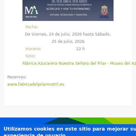
e
n
Fecha:
t
De
Viernes, 24 de Julio, 2026
hasta
Sábado,
25 de Julio, 2026
r
Horario:
22 h
a
Sitio:
Fábrica Azucarera Nuestra Señora del Pilar - Museo del A
u
Reservas:
s
www.fabricadelpilarmotril.es
t
e
d
a
Créditos
Utilizamos cookies en este sitio para mejorar s
Teléfonos de interés
experiencia de usuario