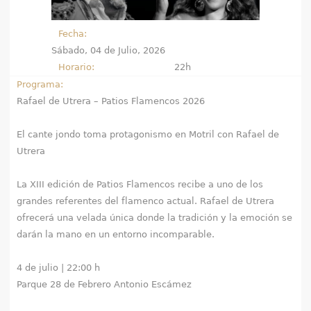
e
Fecha:
n
Sábado, 04 de Julio, 2026
Horario:
22h
t
Programa:
r
Rafael de Utrera – Patios Flamencos 2026
a
El cante jondo toma protagonismo en Motril con Rafael de
Utrera
u
s
La XIII edición de Patios Flamencos recibe a uno de los
grandes referentes del flamenco actual. Rafael de Utrera
t
ofrecerá una velada única donde la tradición y la emoción se
darán la mano en un entorno incomparable.
e
d
4 de julio | 22:00 h
Parque 28 de Febrero Antonio Escámez
a