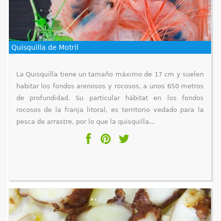
e
n
Quisquilla de Motril
t
r
La Quisquilla tiene un tamaño máximo de 17 cm y suelen
habitar los fondos arenosos y rocosos, a unos 650 metros
a
de profundidad. Su particular hábitat en los fondos
u
rocosos de la franja litoral, es territorio vedado para la
pesca de arrastre, por lo que la quisquilla...
s
t
e
d
a