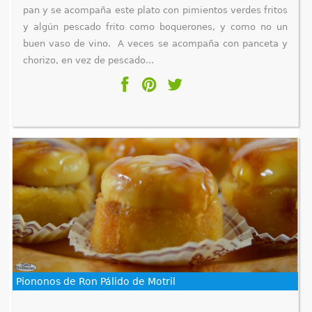
pan y se acompaña este plato con pimientos verdes fritos
y algún pescado frito como boquerones, y como no un
buen vaso de vino. A veces se acompaña con panceta y
chorizo, en vez de pescado...
Piononos de Ron Pálido de Motril