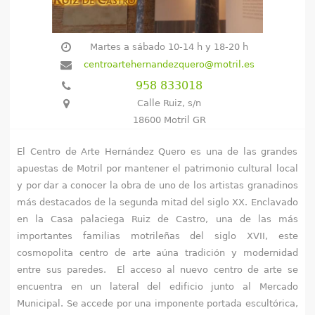
e
n
Martes a sábado 10-14 h y 18-20 h
centroartehernandezquero@motril.es
t
958 833018
r
Calle Ruiz, s/n
18600 Motril GR
a
El Centro de Arte Hernández Quero es una de las grandes
u
apuestas de Motril por mantener el patrimonio cultural local
s
y por dar a conocer la obra de uno de los artistas granadinos
más destacados de la segunda mitad del siglo XX. Enclavado
t
en la Casa palaciega Ruiz de Castro,
una de las más
importantes familias motrileñas del siglo XVII,
este
e
cosmopolita centro de arte aúna tradición y modernidad
d
entre sus paredes.
El acceso al nuevo centro de arte se
encuentra en un lateral del edificio junto al Mercado
a
Municipal. Se accede por una imponente portada escultórica,