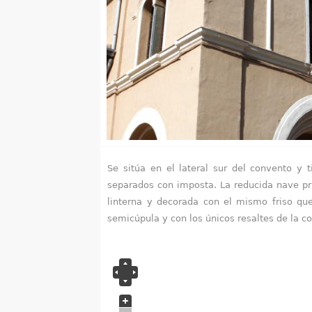
u
e
n
t
r
a
Se sitúa en el lateral sur del convento y 
u
separados con imposta. La reducida nave pr
linterna y decorada con el mismo friso que
s
semicúpula y con los únicos resaltes de la co
t
e
d