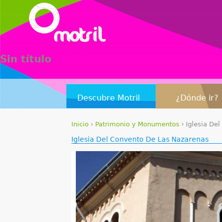
Sin título
Descubre Motril
¿Dónde ir?
Inicio
›
Patrimonio y Monumentos
›
Iglesia De
S
Iglesia Del Convento De Las Nazarenas
e
e
n
c