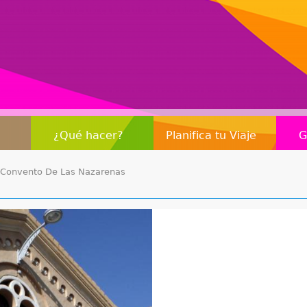
Jump to navigation
¿Qué hacer?
Planifica tu Viaje
G
l Convento De Las Nazarenas