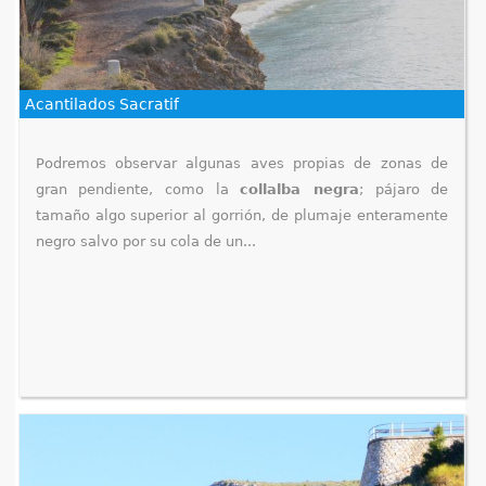
e
n
Acantilados Sacratif
t
r
Podremos observar algunas aves propias de zonas de
gran pendiente, como la
collalba negra
; pájaro de
a
tamaño algo superior al gorrión, de plumaje enteramente
u
negro salvo por su cola de un...
s
t
e
d
a