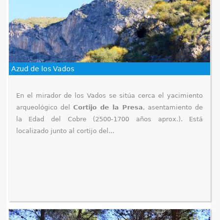
q
u
í
Azud de los Vados
En el mirador de los Vados se sitúa cerca el yacimiento
arqueológico del
Cortijo de la Presa
, asentamiento de
la Edad del Cobre (2500-1700 años aprox.). Está
localizado junto al cortijo del...