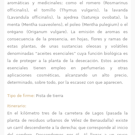
q
aromáticas y medicinales; como el romero (Rosmarinus
officinalis), el tomillo (Thymus vulgaris), la lavanda
u
(Lavandula officinalis), la ajedrea (Satureja ovobata), la
menta (Mentha suaveolens), el poleo (Mentha pulegium) o el
í
orégano (Origanum vulgare). La emisión de aromas es
consecuencia de la presencia, en hojas, flores y ramas de
estas plantas, de unas sustancias oleosas y volátiles
denominadas “aceites esenciales” cuya función biológica es
la de proteger a la planta de la desecación. Estos aceites
esenciales tienen empleo en perfumerías y otras
aplicaciones cosméticas, alcanzando un alto precio,
determinado, sobre todo, por la escasez con que aparecen.
Tipo de firme:
Pista de tierra
Itinerario:
En el kilómetro tres de la carretera de Lagos (pasada la
planta de residuos urbanos de Vélez de Benaudalla) existe
un carril descendiente a la derecha; que corresponde al inicio
del sendero. Descendemos por él. Al llegar a un cruce