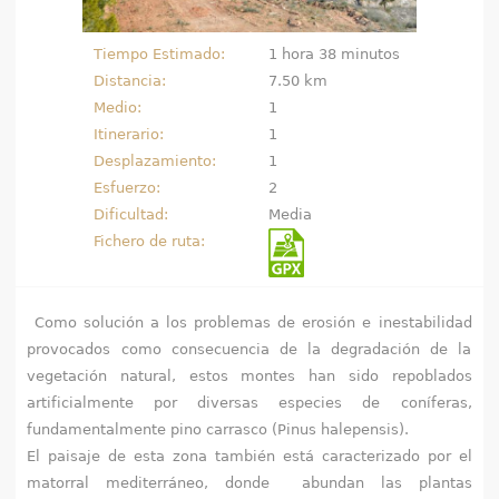
e
Tiempo Estimado:
1 hora 38 minutos
n
Distancia:
7.50 km
Medio:
1
t
Itinerario:
1
r
Desplazamiento:
1
Esfuerzo:
2
a
Dificultad:
Media
Fichero de ruta:
u
s
Como solución a los problemas de erosión e inestabilidad
t
provocados como consecuencia de la degradación de la
vegetación natural, estos montes han sido repoblados
e
artificialmente por diversas especies de coníferas,
d
fundamentalmente pino carrasco (Pinus halepensis).
El paisaje de esta zona también está caracterizado por el
a
matorral mediterráneo, donde abundan las plantas