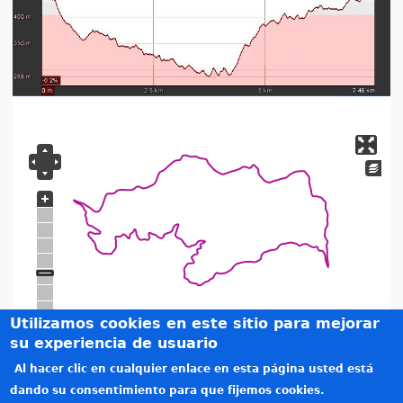
Utilizamos cookies en este sitio para mejorar
su experiencia de usuario
Al hacer clic en cualquier enlace en esta página usted está
Créditos
dando su consentimiento para que fijemos cookies.
Teléfonos de interés