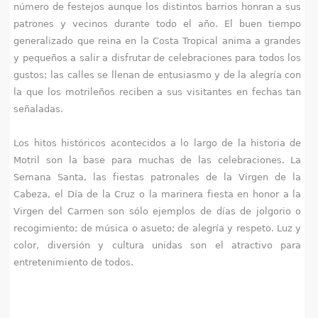
número de festejos aunque los distintos barrios honran a sus
e
patrones y vecinos durante todo el año. El buen tiempo
generalizado que reina en la Costa Tropical anima a grandes
n
y pequeños a salir a disfrutar de celebraciones para todos los
t
gustos; las calles se llenan de entusiasmo y de la alegría con
la que los motrileños reciben a sus visitantes en fechas tan
r
señaladas.
a
Los hitos históricos acontecidos a lo largo de la historia de
u
Motril son la base para muchas de las celebraciones. La
Semana Santa, las fiestas patronales de la Virgen de la
s
Cabeza, el Día de la Cruz o la marinera fiesta en honor a la
Virgen del Carmen son sólo ejemplos de días de jolgorio o
t
recogimiento; de música o asueto; de alegría y respeto. Luz y
e
color, diversión y cultura unidas son el atractivo para
entretenimiento de todos.
d
a