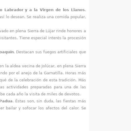
ro Labrador
y a la Virgen de los Llanos
.
así lo desean. Se realiza una comida popular,
vado en plena Sierra de Lújar rinde honores a
sitantes. Tiene especial interés la procesión
oaquín
. Destacan sus fuegos artificiales que
n la aldea vecina de Jolúcar, en plena Sierra
ando por el anejo de la Garnatilla. Horas más
qué de la celebración de esta tradición. Más
las actividades preparadas para una de las
ibe cada año la visita de miles de devotos.
 Padua
. Éstas son, sin duda, las fiestas más
 bailar y sofocar los afectos del calor. Se