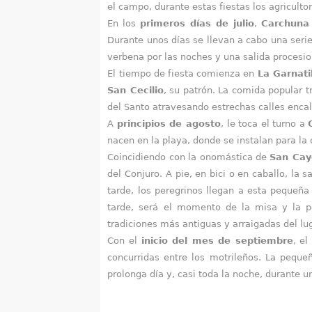
a
el campo, durante estas fiestas los agriculto
En los
primeros días de julio
,
Carchuna
q
Durante unos días se llevan a cabo una serie
u
verbena por las noches y una salida procesio
El tiempo de fiesta comienza en
La Garnati
í
San Cecilio
, su patrón. La comida popular t
del Santo atravesando estrechas calles enca
A
principios de agosto
, le toca el turno a
nacen en la playa, donde se instalan para la
Coincidiendo con la onomástica de
San Cay
del Conjuro. A pie, en bici o en caballo, la
tarde, los peregrinos llegan a esta pequeña
tarde, será el momento de la misa y la po
tradiciones más antiguas y arraigadas del lu
Con el
inicio del mes de septiembre
, e
concurridas entre los motrileños. La peque
prolonga día y, casi toda la noche, durante 