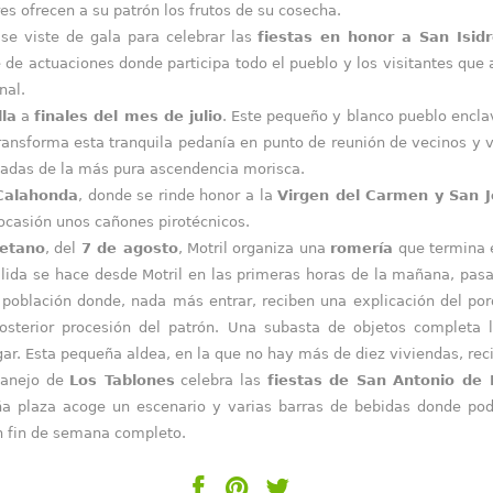
res ofrecen a su patrón los frutos de su cosecha.
se viste de gala para celebrar las
fiestas en honor a San Isid
 de actuaciones donde participa todo el pueblo y los visitantes que 
nal.
lla
a
finales del mes de julio
. Este pequeño y blanco pueblo encla
ransforma esta tranquila pedanía en punto de reunión de vecinos y vi
ladas de la más pura ascendencia morisca.
Calahonda
, donde se rinde honor a la
Virgen del Carmen y San J
 ocasión unos cañones pirotécnicos.
etano
, del
7 de agosto
, Motril organiza una
romería
que termina e
 salida se hace desde Motril en las primeras horas de la mañana, pas
 población donde, nada más entrar, reciben una explicación del por
sterior procesión del patrón. Una subasta de objetos completa 
gar. Esta pequeña aldea, en la que no hay más de diez viviendas, rec
l anejo de
Los Tablones
celebra las
fiestas de San Antonio de
ña plaza acoge un escenario y varias barras de bebidas donde poder
un fin de semana completo.