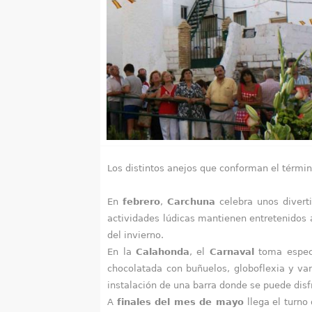
u
e
n
t
r
a
Los distintos anejos que conforman el términ
u
En
febrero
,
Carchuna
celebra unos divert
s
actividades lúdicas mantienen entretenidos 
t
del invierno.
En la
Calahonda
, el
Carnaval
toma especi
e
chocolatada con buñuelos, globoflexia y var
instalación de una barra donde se puede disfr
d
A
finales del mes de mayo
llega el turno