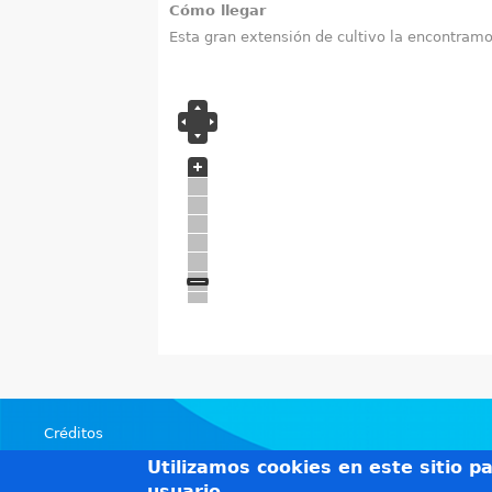
a
Cómo llegar
Esta gran extensión de cultivo la encontramo
q
u
í
Créditos
Teléfonos de interés
Utilizamos cookies en este sitio p
Política de privacidad
usuario