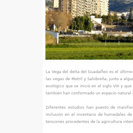
u
e
n
t
r
a
La Vega del delta del Guadalfeo es el últim
u
las vegas de Motril y Salobreña, junto a alg
ecológico que se inició en el siglo VIII y qu
s
también han conformado un espacio natural do
t
Diferentes estudios han puesto de manifie
e
inclusión en el inventario de humedales de
tensiones procedentes de la agricultura inten
d