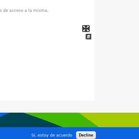
as de acceso a la misma.
Sí, estoy de acuerdo
Decline