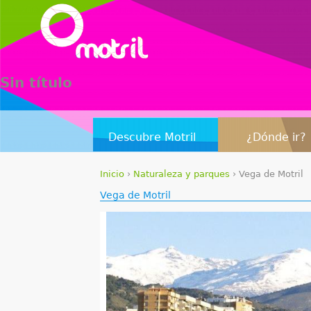
Sin título
Descubre Motril
¿Dónde ir?
Inicio
›
Naturaleza y parques
›
Vega de Motril
S
Vega de Motril
e
e
n
c