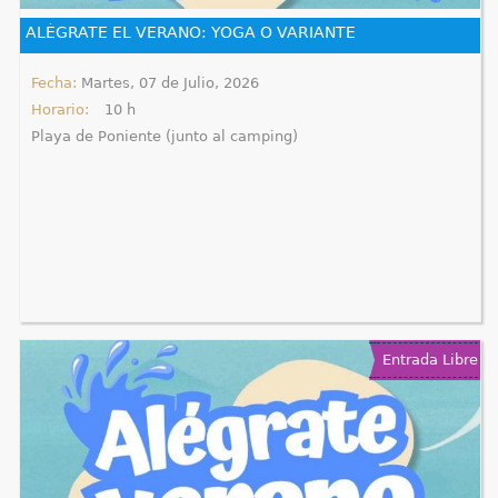
e
ALÉGRATE EL VERANO: YOGA O VARIANTE
n
Fecha:
Martes, 07 de Julio, 2026
Horario:
10 h
t
Playa de Poniente (junto al camping)
r
a
u
s
t
Entrada Libre
e
d
a