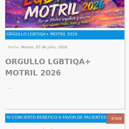
ORGULLO LGBTIQA+ MOTRIL 2026
Fecha:
Martes, 07 de Julio, 2026
ORGULLO LGBTIQA+
MOTRIL 2026
...
IV CONCIERTO BENÉFICO A FAVOR DE PACIENTES CARDIACOS Y ANTOCOAGULADOS "MUCHO CORAZÓN" OFRECIDO POR EL GRUPO EUFONÍA
8.00€