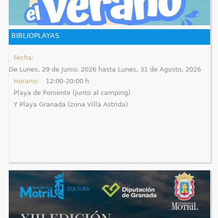
q
u
BIBLIOPLAYAS
í
Fecha:
De
Lunes, 29 de Junio, 2026
hasta
Lunes, 31 de Agosto, 2026
Horario:
12:00-20:00 h
Playa de Poniente (junto al camping)
Y Playa Granada (zona Villa Astrida)