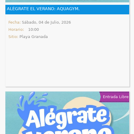
e
ALÉGRATE EL VERANO: AQUAGYM.
n
Fecha:
Sábado, 04 de Julio, 2026
Horario:
10:00
t
Sitio:
Playa Granada
r
a
u
s
t
Entrada Libre
e
d
a