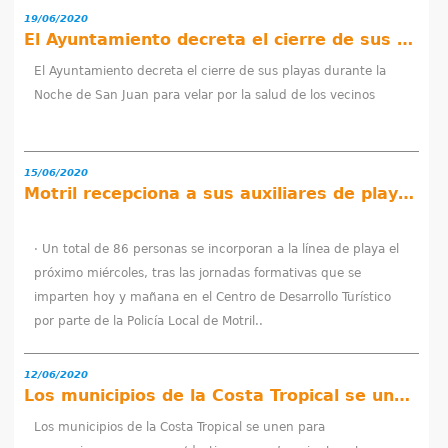
19/06/2020
e
El Ayuntamiento decreta el cierre de sus playas durante la Noche de San Juan para velar por la salud de los vecinos
n
El Ayuntamiento decreta el cierre de sus playas durante la
Noche de San Juan para velar por la salud de los vecinos
t
r
15/06/2020
a
Motril recepciona a sus auxiliares de playa para garantizar un verano seguro basado en la responsabilidad colectiva
u
· Un total de 86 personas se incorporan a la línea de playa el
s
próximo miércoles, tras las jornadas formativas que se
imparten hoy y mañana en el Centro de Desarrollo Turístico
t
por parte de la Policía Local de Motril..
e
d
12/06/2020
Los municipios de la Costa Tropical se unen para promocionarse como un ‘destino seguro’ conjunto este verano
a
Los municipios de la Costa Tropical se unen para