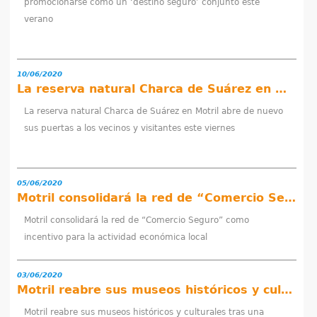
promocionarse como un ‘destino seguro’ conjunto este
q
verano
u
í
10/06/2020
La reserva natural Charca de Suárez en Motril abre de nuevo sus puertas a los vecinos y visitantes este viernes
La reserva natural Charca de Suárez en Motril abre de nuevo
sus puertas a los vecinos y visitantes este viernes
05/06/2020
Motril consolidará la red de “Comercio Seguro” como incentivo para la actividad económica local
Motril consolidará la red de “Comercio Seguro” como
incentivo para la actividad económica local
03/06/2020
Motril reabre sus museos históricos y culturales tras una importante puesta a punto de todas las instalaciones
Motril reabre sus museos históricos y culturales tras una