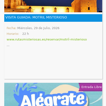
q
u
VISITA GUIADA: MOTRIL MISTERIOSO
í
Fecha:
Miércoles, 29 de Julio, 2026
Horario:
22 h
www.rutasmisteriosas.es/reservar/motril-misterioso
...
Entrada Libre