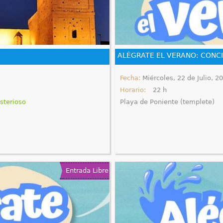
ALÉGRATE EL VERANO: CONCI
Fecha:
Miércoles, 22 de Julio, 2
Horario:
22 h
sterioso
Playa de Poniente (templete)
Entrada Libre