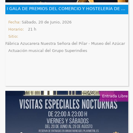
e
I GALA DE PREMIOS DEL COMERCIO Y HOSTELERÍA DE MOTRIL
n
Fecha:
Sábado, 20 de Junio, 2026
Horario:
21 h
t
Sitio:
r
Fábrica Azucarera Nuestra Señora del Pilar - Museo del Azúcar
Actuación musical del Grupo Superindies
a
u
s
t
Entrada Libre
e
d
a