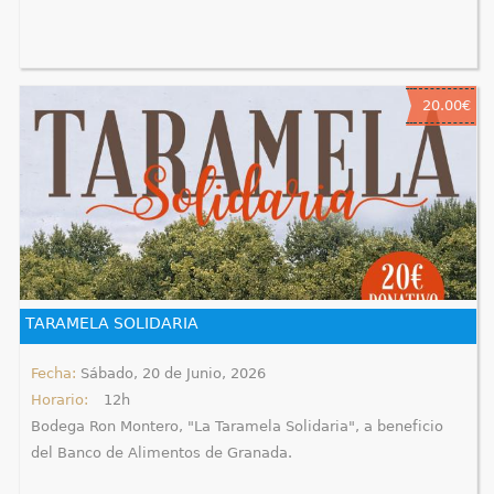
20.00€
TARAMELA SOLIDARIA
Fecha:
Sábado, 20 de Junio, 2026
Horario:
12h
Bodega Ron Montero, "La Taramela Solidaria", a beneficio
del Banco de Alimentos de Granada.