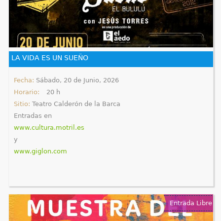
LA VIDA ES UN SUEÑO
Fecha:
Sábado, 20 de Junio, 2026
Horario:
20 h
Sitio:
Teatro Calderón de la Barca
Entradas en
www.cultura.motril.es
y
www.giglon.com
Entrada Libre