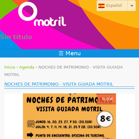
Jump to navigation
Español
Sin título
☰ Menu
Inicio
›
Agenda
›
NOCHES DE PATRIMONIO - VISITA GUIADA
S
MOTRIL
NOCHES DE PATRIMONIO - VISITA GUIADA MOTRIL
e
e
8.00€
n
c
u