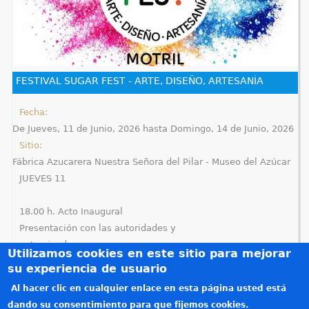
FESTIVAL SUGAR FEST - ARTE, DISEÑO, ARTESANÍA
Fecha:
De
Jueves, 11 de Junio, 2026
hasta
Domingo, 14 de Junio, 2026
Sitio:
Fábrica Azucarera Nuestra Señora del Pilar - Museo del Azúcar
JUEVES 11
18.00 h. Acto Inaugural
Presentación con las autoridades y
patrocinadores.
Utilizamos cookies en este sitio para mejorar
su experiencia de usuario
18:30...
Al hacer clic en cualquier enlace en esta página usted está
Créditos
dando su consentimiento para que fijemos cookies.
Teléfonos de interés