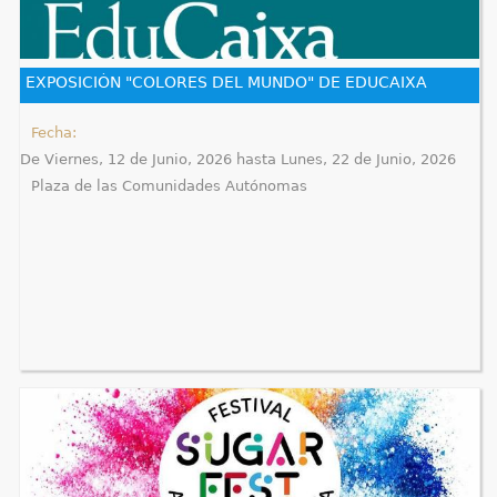
q
u
EXPOSICIÓN "COLORES DEL MUNDO" DE EDUCAIXA
í
Fecha:
De
Viernes, 12 de Junio, 2026
hasta
Lunes, 22 de Junio, 2026
Plaza de las Comunidades Autónomas