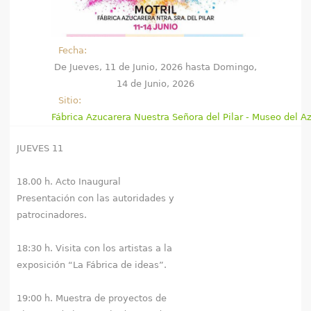
e
n
Fecha:
De
Jueves, 11 de Junio, 2026
hasta
Domingo,
t
14 de Junio, 2026
r
Sitio:
Fábrica Azucarera Nuestra Señora del Pilar - Museo del A
a
JUEVES 11
u
s
18.00 h. Acto Inaugural
Presentación con las autoridades y
t
patrocinadores.
e
18:30 h. Visita con los artistas a la
d
exposición “La Fábrica de ideas”.
a
19:00 h. Muestra de proyectos de