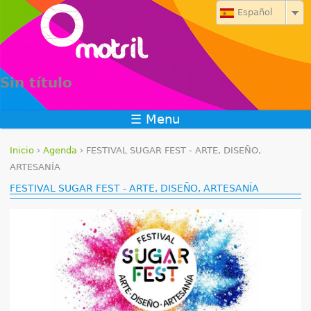
Jump to navigation
Español
Sin título
☰ Menu
Inicio
›
Agenda
›
FESTIVAL SUGAR FEST - ARTE, DISEÑO,
S
ARTESANÍA
FESTIVAL SUGAR FEST - ARTE, DISEÑO, ARTESANÍA
e
e
n
c
u