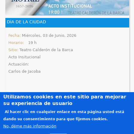
q
u
DÍA DE LA CIUDAD
í
Fecha:
Miércoles, 03 de Junio, 2026
Horario:
19 h
Sitio:
Teatro Calderón de la Barca
Acto Insitucional
Actuación:
Carlos de Jacoba
Utilizamos cookies en este sitio para mejorar
su experiencia de usuario
Al hacer clic en cualquier enlace en esta página usted está
Créditos
dando su consentimiento para que fijemos cookies.
Teléfonos de interés
No, déme más información
Política de privacidad