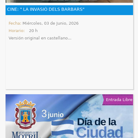
e
CINE: " LA INVASIÓ DELS BARBARS"
n
Fecha:
Miércoles, 03 de Junio, 2026
Horario:
20 h
t
Versión original en castellano...
r
a
u
s
t
Entrada Libre
e
d
a