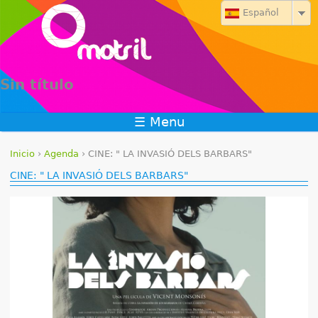
Jump to navigation
Español
Sin título
☰ Menu
Inicio
›
Agenda
›
CINE: " LA INVASIÓ DELS BARBARS"
S
CINE: " LA INVASIÓ DELS BARBARS"
e
e
n
c
u