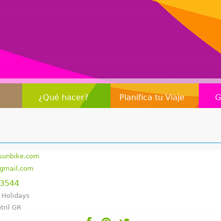
Jump to navigation
¿Qué hacer?
Planifica tu Viaje
G
rsunbike.com
gmail.com
23544
 Holidays
tril GR