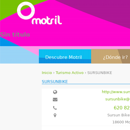
Sin título
Descubre Motril
¿Dónde ir?
Inicio
›
Turismo Activo
›
SURSUNBIKE
S
SURSUNBIKE
e
http://www.su
sursunbike@
e
620 8
n
Sursun Bike
18600 Mo
c