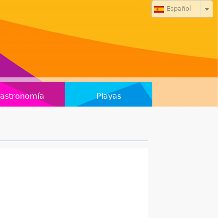
Español
astronomía
Playas