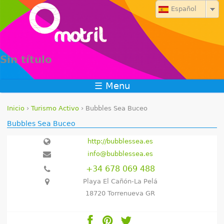
Jump to navigation
Español
Sin título
☰ Menu
Inicio
›
Turismo Activo
›
Bubbles Sea Buceo
S
Bubbles Sea Buceo
e
http://bubblessea.es
info@bubblessea.es
e
+34 678 069 488
n
Playa El Cañón-La Pelá
18720 Torrenueva GR
c
u