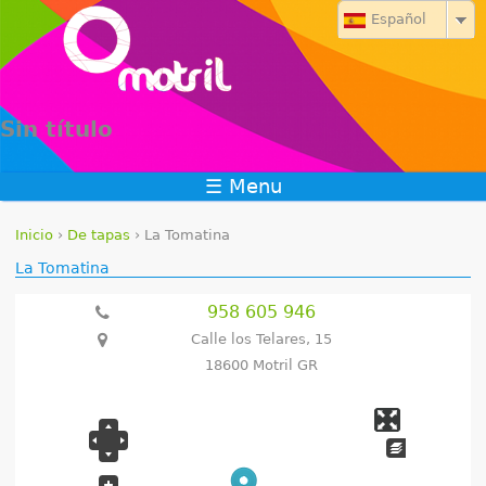
Jump to navigation
Español
Sin título
☰ Menu
Inicio
›
De tapas
›
La Tomatina
S
La Tomatina
e
958 605 946
Calle los Telares, 15
e
18600 Motril GR
n
c
u