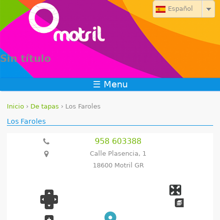
Jump to navigation
Español
Sin título
☰ Menu
Inicio
›
De tapas
›
Los Faroles
S
Los Faroles
e
958 603388
Calle Plasencia, 1
e
18600 Motril GR
n
c
u