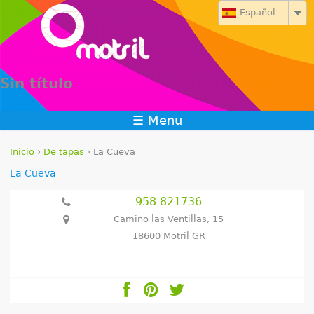
Jump to navigation
Español
Sin título
☰ Menu
Inicio
›
De tapas
›
La Cueva
S
La Cueva
e
958 821736
Camino las Ventillas, 15
e
18600 Motril GR
n
c
u