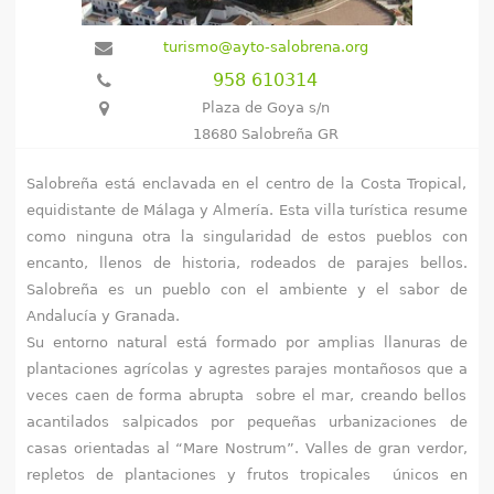
e
turismo@ayto-salobrena.org
n
958 610314
Plaza de Goya s/n
t
18680 Salobreña GR
r
Salobreña está enclavada en el centro de la Costa Tropical,
a
equidistante de Málaga y Almería. Esta villa turística resume
como ninguna otra la singularidad de estos pueblos con
u
encanto, llenos de historia, rodeados de parajes bellos.
s
Salobreña es un pueblo con el ambiente y el sabor de
Andalucía y Granada.
t
Su entorno natural está formado por amplias llanuras de
plantaciones agrícolas y agrestes parajes montañosos que a
e
veces caen de forma abrupta sobre el mar, creando bellos
d
acantilados salpicados por pequeñas urbanizaciones de
casas orientadas al “Mare Nostrum”. Valles de gran verdor,
a
repletos de plantaciones y frutos tropicales únicos en