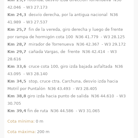
42.046 - W3 27.173
Km 24,3
desvío derecha, por la antigua nacional N36
41.989 - W3 27.537
Km 25,7
fin de la vereda, giro derecha y luego de frente
por rampa de hormigón cota 100 N36 41.779 - W3 28.125
Km 28,7
mirador de Torrenueva N36 42.367 - W3 29.172
Km 29,7
cañada Vargas, de frente N36 42.414 - W3
28.616
Km 33,6
cruce cota 100, giro izda bajada asfaltada N36
43.095 - W3 28.140
Km 34,5
stop, cruce ctra. Carchuna, desvío izda hacia
Motril por Puntalón N36 43.493 - W3 28.405
Km 38,8
giro izda hacia punto de salida N36 44.610 - W3
30.705
Km 39,4
fin de ruta N36 44.586 - W3 31.065
Cota mínima:
0 m
Cota máxima:
200 m