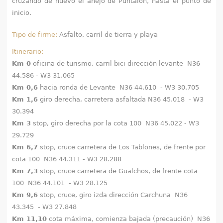
cruzando de nuevo el anejo de Puntalón, hasta el punto de
inicio.
Tipo de firme:
Asfalto, carril de tierra y playa
Itinerario:
Km 0
oficina de turismo, carril bici dirección levante N36
44.586 - W3 31.065
Km 0,6
hacia ronda de Levante N36 44.610 - W3 30.705
Km 1,6
giro derecha, carretera asfaltada N36 45.018 - W3
30.394
Km 3
stop, giro derecha por la cota 100 N36 45.022 - W3
29.729
Km 6,7
stop, cruce carretera de Los Tablones, de frente por
cota 100 N36 44.311 - W3 28.288
Km 7,3
stop, cruce carretera de Gualchos, de frente cota
100 N36 44.101 - W3 28.125
Km 9,6
stop, cruce, giro izda dirección Carchuna N36
43.345 - W3 27.848
Km 11,10
cota máxima, comienza bajada (precaución) N36