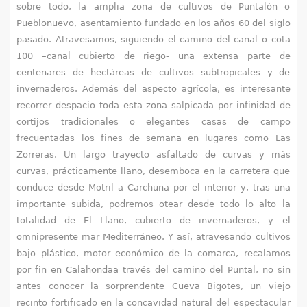
q
sobre todo, la amplia zona de cultivos de Puntalón o
Pueblonuevo, asentamiento fundado en los años 60 del siglo
u
pasado. Atravesamos, siguiendo el camino del canal o cota
100 –canal cubierto de riego- una extensa parte de
í
centenares de hectáreas de cultivos subtropicales y de
invernaderos. Además del aspecto agrícola, es interesante
recorrer despacio toda esta zona salpicada por infinidad de
cortijos tradicionales o elegantes casas de campo
frecuentadas los fines de semana en lugares como Las
Zorreras. Un largo trayecto asfaltado de curvas y más
curvas, prácticamente llano, desemboca en la carretera que
conduce desde Motril a Carchuna por el interior y, tras una
importante subida, podremos otear desde todo lo alto la
totalidad de El Llano, cubierto de invernaderos, y el
omnipresente mar Mediterráneo. Y así, atravesando cultivos
bajo plástico, motor económico de la comarca, recalamos
por fin en Calahondaa través del camino del Puntal, no sin
antes conocer la sorprendente Cueva Bigotes, un viejo
recinto fortificado en la concavidad natural del espectacular