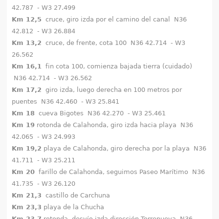
42.787 - W3 27.499
Km 12,5
cruce, giro izda por el camino del canal N36
42.812 - W3 26.884
Km 13,2
cruce, de frente, cota 100 N36 42.714 - W3
26.562
Km 16,1
fin cota 100, comienza bajada tierra (cuidado)
N36 42.714 - W3 26.562
Km 17,2
giro izda, luego derecha en 100 metros por
puentes N36 42.460 - W3 25.841
Km 18
cueva Bigotes N36 42.270 - W3 25.461
Km 19
rotonda de Calahonda, giro izda hacia playa N36
42.065 - W3 24.993
Km 19,2
playa de Calahonda, giro derecha por la playa N36
41.711 - W3 25.211
Km 20
farillo de Calahonda, seguimos Paseo Marítimo N36
41.735 - W3 26.120
Km 21,3
castillo de Carchuna
Km 23,3
playa de la Chucha
Km 23,7
rotonda, desvío izda dirección Torrenueva N36