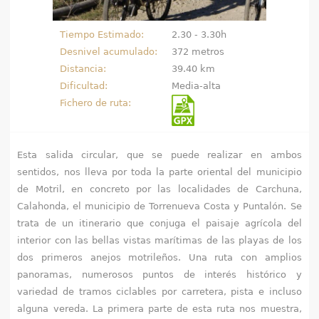
e
Tiempo Estimado:
2.30 - 3.30h
n
Desnivel acumulado:
372 metros
Distancia:
39.40 km
t
Dificultad:
Media-alta
r
Fichero de ruta:
a
Esta salida circular, que se puede realizar en ambos
u
sentidos, nos lleva por toda la parte oriental del municipio
s
de Motril, en concreto por las localidades de Carchuna,
Calahonda, el municipio de Torrenueva Costa y Puntalón. Se
t
trata de un itinerario que conjuga el paisaje agrícola del
interior con las bellas vistas marítimas de las playas de los
e
dos primeros anejos motrileños. Una ruta con amplios
d
panoramas, numerosos puntos de interés histórico y
variedad de tramos ciclables por carretera, pista e incluso
a
alguna vereda. La primera parte de esta ruta nos muestra,