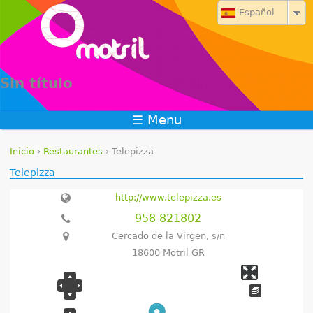
Jump to navigation
Español
Sin título
☰ Menu
Inicio
›
Restaurantes
›
Telepizza
S
Telepizza
e
http://www.telepizza.es
958 821802
e
Cercado de la Virgen, s/n
n
18600 Motril GR
c
u