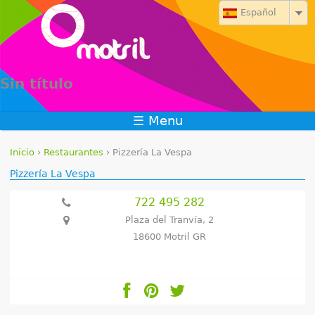
Jump to navigation
Español
Sin título
☰ Menu
Inicio
›
Restaurantes
›
Pizzería La Vespa
S
Pizzería La Vespa
e
722 495 282
Plaza del Tranvía, 2
e
18600 Motril GR
n
c
u